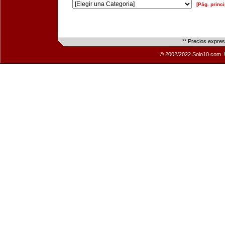
[Pág. princi
** Precios expre
© 2002/2022 Solo10.com