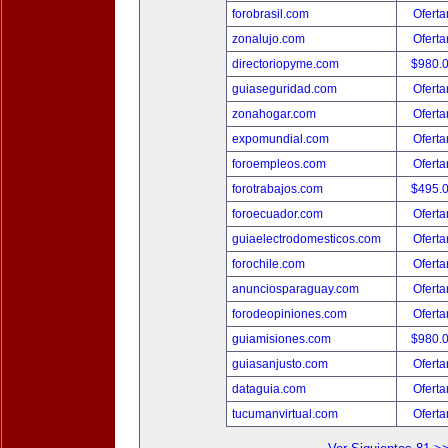
forobrasil.com
Oferta
zonalujo.com
Oferta
directoriopyme.com
$980.
guiaseguridad.com
Oferta
zonahogar.com
Oferta
expomundial.com
Oferta
foroempleos.com
Oferta
forotrabajos.com
$495.
foroecuador.com
Oferta
guiaelectrodomesticos.com
Oferta
forochile.com
Oferta
anunciosparaguay.com
Oferta
forodeopiniones.com
Oferta
guiamisiones.com
$980.
guiasanjusto.com
Oferta
dataguia.com
Oferta
tucumanvirtual.com
Oferta