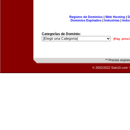
Registro de Dominios
|
Web Hosting
|
D
Dominios Expirados
|
Industrias
|
Indu
Categorías de Dominio:
[Pág. princi
** Precios expre
© 2002/2022 Solo10.com