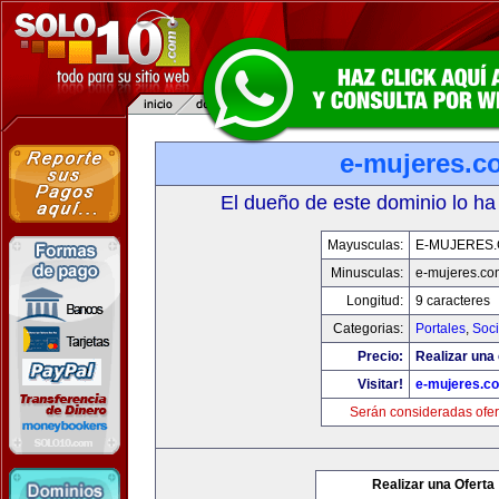
e-mujeres.c
El dueño de este dominio lo ha
Mayusculas:
E-MUJERES
Minusculas:
e-mujeres.co
Longitud:
9 caracteres
Categorias:
Portales
,
Soc
Precio:
Realizar una 
Visitar!
e-mujeres.c
Serán consideradas ofer
Realizar una Oferta