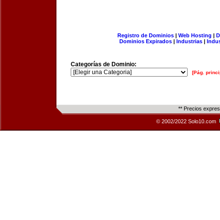
Registro de Dominios
|
Web Hosting
|
D
Dominios Expirados
|
Industrias
|
Indu
Categorías de Dominio:
[Pág. princi
** Precios expre
© 2002/2022 Solo10.com