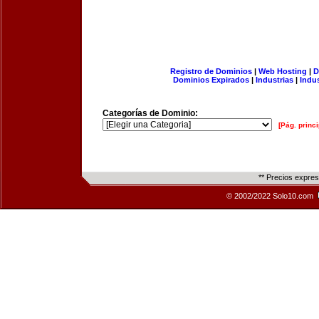
Registro de Dominios
|
Web Hosting
|
D
Dominios Expirados
|
Industrias
|
Indu
Categorías de Dominio:
[Pág. princi
** Precios expre
© 2002/2022 Solo10.com