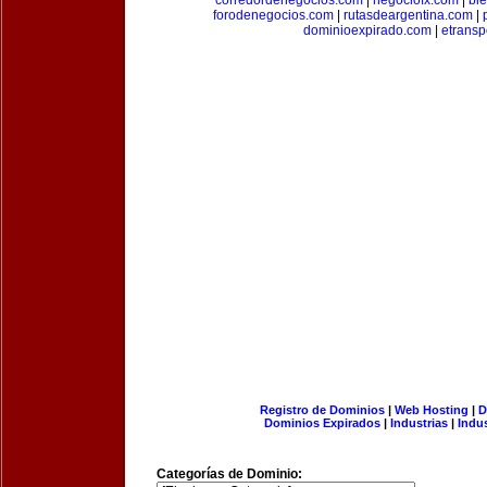
corredordenegocios.com
|
negociofx.com
|
bi
forodenegocios.com
|
rutasdeargentina.com
|
dominioexpirado.com
|
etransp
Registro de Dominios
|
Web Hosting
|
D
Dominios Expirados
|
Industrias
|
Indu
Categorías de Dominio: