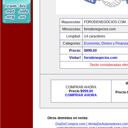
Mayusculas:
FORODENEGOCIOS.COM
Minusculas:
forodenegocios.com
Longitud:
14 caracteres
Categorias:
Economia, Dinero y Finanz
Precio:
$999.00
Visitar!
forodenegocios.com
Serán consideradas ofer
R
COMPRAR AHORA
Precio $
999.00
Precio 
COMPRAR AHORA
Otros dominios en venta:
DiaDeCompra.com
|
VentaDeAutomotores.co