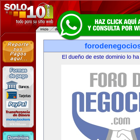
forodenegocio
El dueño de este dominio lo ha