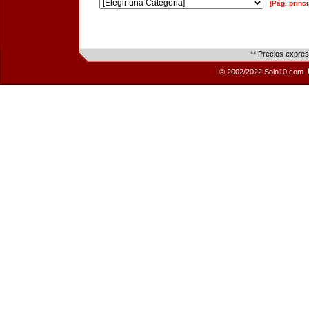
[Pág. princi
** Precios expre
© 2002/2022 Solo10.com