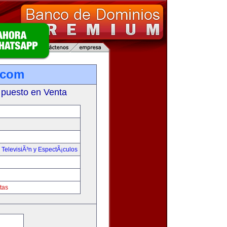
.com
 puesto en Venta
,
TelevisiÃ³n y EspectÃ¡culos
tas