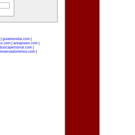
|
guiamorelia.com
|
co.com
|
areajoven.com
|
buscapersonal.com
|
reservadominios.com
|