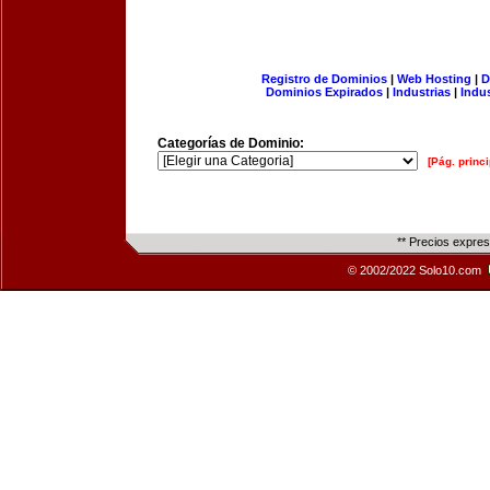
Registro de Dominios
|
Web Hosting
|
D
Dominios Expirados
|
Industrias
|
Indu
Categorías de Dominio:
[Pág. princi
** Precios expre
© 2002/2022 Solo10.com