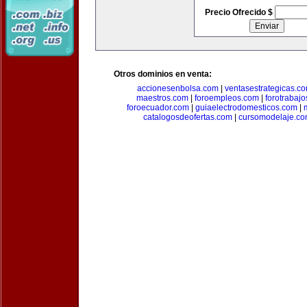
Precio Ofrecido $
Otros dominios en venta:
accionesenbolsa.com
|
ventasestrategicas.c
maestros.com
|
foroempleos.com
|
forotrabaj
foroecuador.com
|
guiaelectrodomesticos.com
|
catalogosdeofertas.com
|
cursomodelaje.c