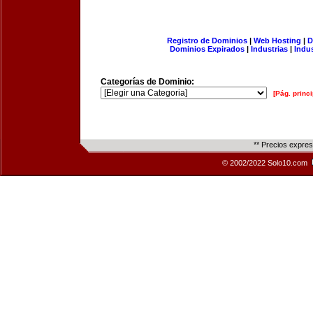
Registro de Dominios
|
Web Hosting
|
D
Dominios Expirados
|
Industrias
|
Indu
Categorías de Dominio:
[Pág. princi
** Precios expre
© 2002/2022 Solo10.com