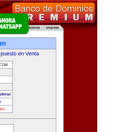
om
 puesto en Venta
.COM
oferta!
m
tas