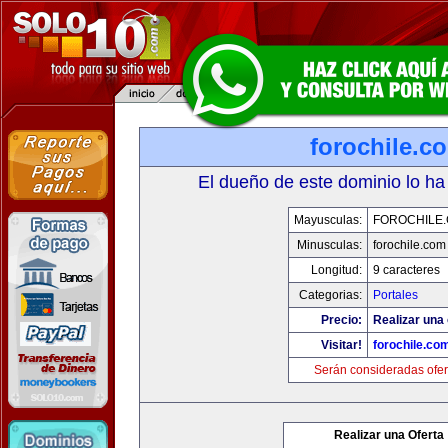
forochile.c
El dueño de este dominio lo ha
Mayusculas:
FOROCHILE
Minusculas:
forochile.com
Longitud:
9 caracteres
Categorias:
Portales
Precio:
Realizar una 
Visitar!
forochile.co
Serán consideradas ofer
Realizar una Oferta