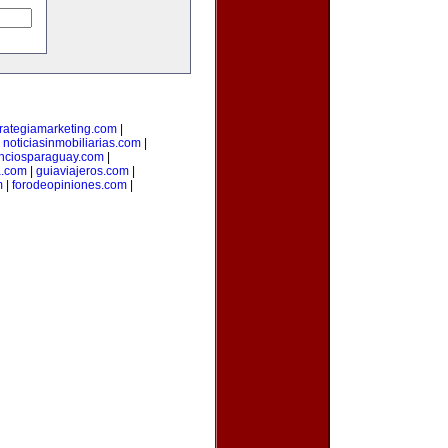
trategiamarketing.com
|
|
noticiasinmobiliarias.com
|
nciosparaguay.com
|
a.com
|
guiaviajeros.com
|
m
|
forodeopiniones.com
|