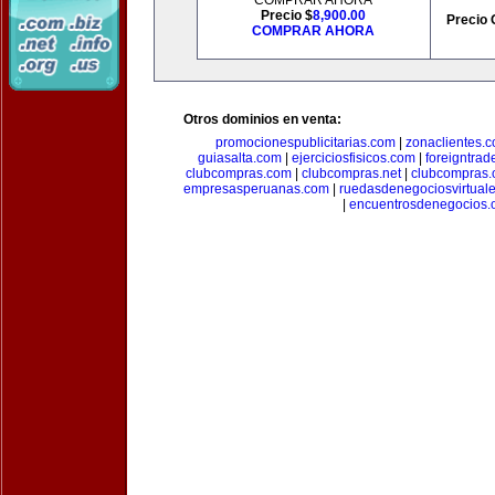
COMPRAR AHORA
Precio $
8,900.00
Precio 
COMPRAR AHORA
Otros dominios en venta:
promocionespublicitarias.com
|
zonaclientes.
guiasalta.com
|
ejerciciosfisicos.com
|
foreigntrade
clubcompras.com
|
clubcompras.net
|
clubcompras.
empresasperuanas.com
|
ruedasdenegociosvirtual
|
encuentrosdenegocios.