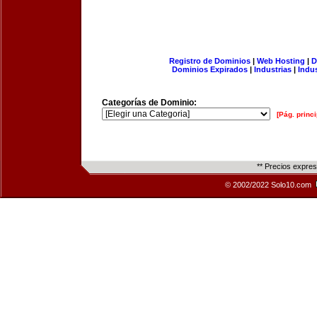
Registro de Dominios
|
Web Hosting
|
D
Dominios Expirados
|
Industrias
|
Indu
Categorías de Dominio:
[Pág. princi
** Precios expre
© 2002/2022 Solo10.com