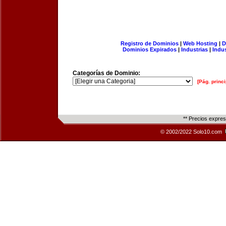
Registro de Dominios
|
Web Hosting
|
D
Dominios Expirados
|
Industrias
|
Indu
Categorías de Dominio:
[Pág. princi
** Precios expre
© 2002/2022 Solo10.com