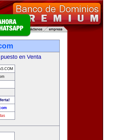
.com
 puesto en Venta
AS.COM
com
ferta!
.com
tas