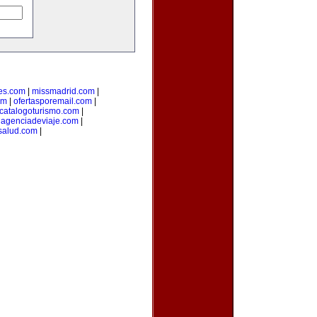
es.com
|
missmadrid.com
|
om
|
ofertasporemail.com
|
catalogoturismo.com
|
uagenciadeviaje.com
|
salud.com
|