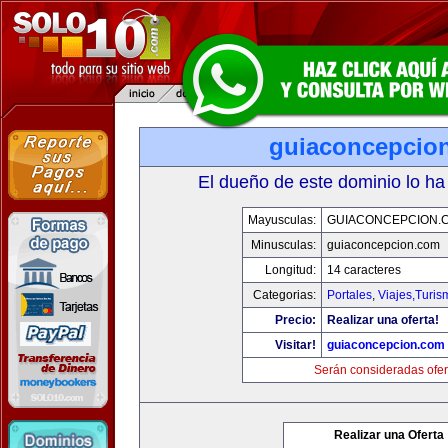
guiaconcepcio
El dueño de este dominio lo ha
Mayusculas:
GUIACONCEPCION.
Minusculas:
guiaconcepcion.com
Longitud:
14 caracteres
Categorias:
Portales
,
Viajes,Turi
Precio:
Realizar una oferta!
Visitar!
guiaconcepcion.com
Serán consideradas ofer
Realizar una Oferta