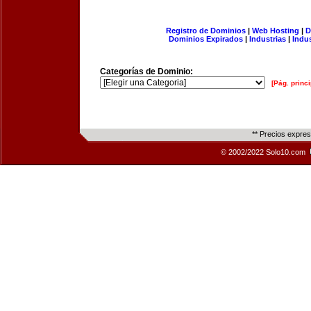
Registro de Dominios
|
Web Hosting
|
D
Dominios Expirados
|
Industrias
|
Indu
Categorías de Dominio:
[Pág. princi
** Precios expre
© 2002/2022 Solo10.com