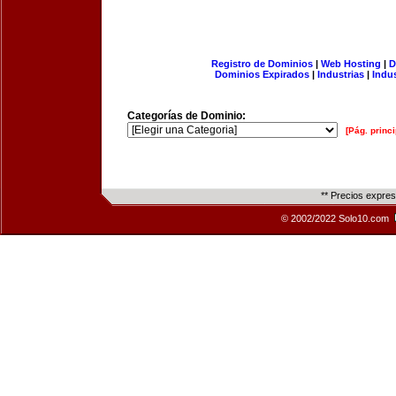
Registro de Dominios
|
Web Hosting
|
D
Dominios Expirados
|
Industrias
|
Indu
Categorías de Dominio:
[Pág. princi
** Precios expre
© 2002/2022 Solo10.com