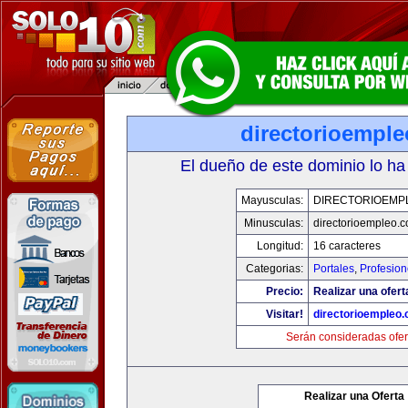
directorioempl
El dueño de este dominio lo ha
Mayusculas:
DIRECTORIOEMP
Minusculas:
directorioempleo.
Longitud:
16 caracteres
Categorias:
Portales
,
Profesio
Precio:
Realizar una ofert
Visitar!
directorioempleo
Serán consideradas ofer
Realizar una Oferta