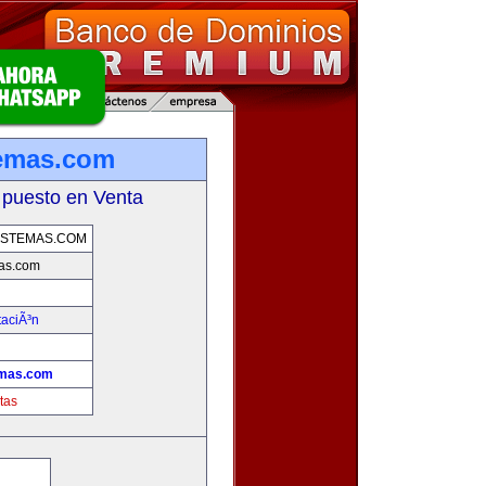
temas.com
 puesto en Venta
ISTEMAS.COM
as.com
taciÃ³n
emas.com
tas