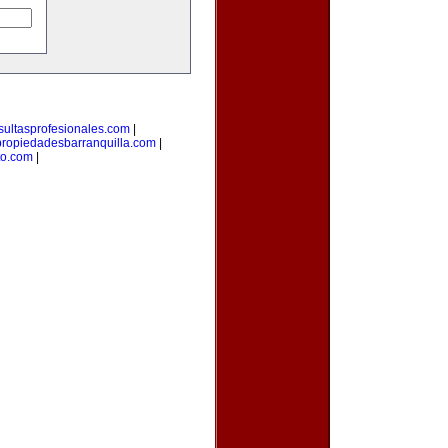
sultasprofesionales.com
|
propiedadesbarranquilla.com
|
to.com
|