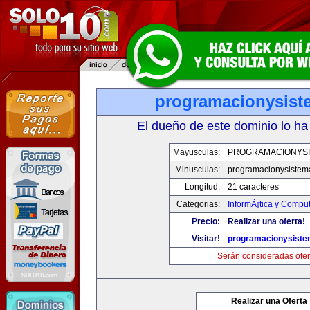
programacionysis
El dueño de este dominio lo ha
Mayusculas:
PROGRAMACIONYS
Minusculas:
programacionysistem
Longitud:
21 caracteres
Categorias:
InformÃ¡tica y Compu
Precio:
Realizar una oferta!
Visitar!
programacionysist
Serán consideradas ofer
Realizar una Oferta