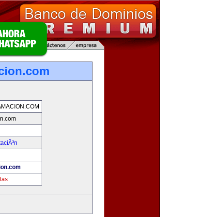
cion.com
MACION.COM
on.com
taciÃ³n
ion.com
tas