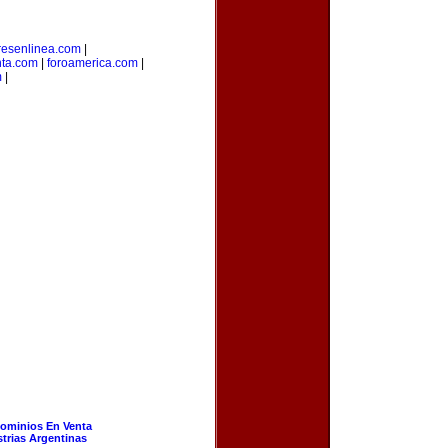
esenlinea.com
|
nta.com
|
foroamerica.com
|
m
|
ominios En Venta
strias Argentinas