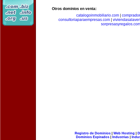
Otros dominios en venta:
catalogoinmobiliario.com
|
comprador
consultoriaparaempresas.com
|
viviendasalave
sorpresasyregalos.co
Registro de Dominios
|
Web Hosting
|
D
Dominios Expirados
|
Industrias
|
Indu