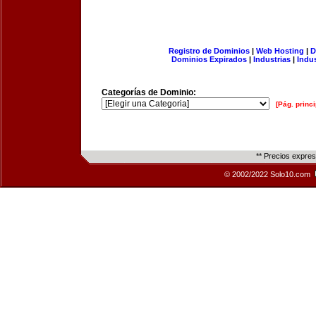
Registro de Dominios
|
Web Hosting
|
D
Dominios Expirados
|
Industrias
|
Indu
Categorías de Dominio:
[Pág. princi
** Precios expre
© 2002/2022 Solo10.com