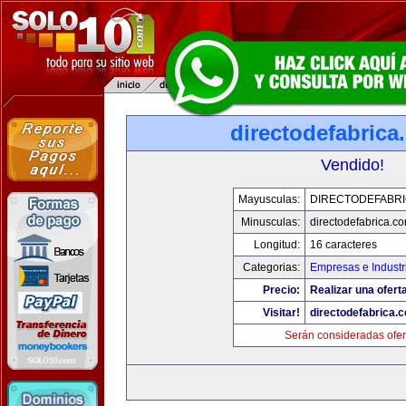
directodefabrica
Vendido!
Mayusculas:
DIRECTODEFABRI
Minusculas:
directodefabrica.co
Longitud:
16 caracteres
Categorias:
Empresas e Industr
Precio:
Realizar una ofert
Visitar!
directodefabrica.
Serán consideradas ofer