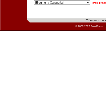
[Pág. princi
** Precios expre
© 2002/2022 Solo10.com