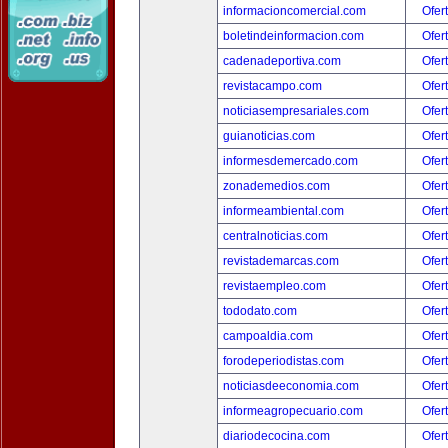
informacioncomercial.com
Ofer
boletindeinformacion.com
Ofer
cadenadeportiva.com
Ofer
revistacampo.com
Ofer
noticiasempresariales.com
Ofer
guianoticias.com
Ofer
informesdemercado.com
Ofer
zonademedios.com
Ofer
informeambiental.com
Ofer
centralnoticias.com
Ofer
revistademarcas.com
Ofer
revistaempleo.com
Ofer
tododato.com
Ofer
campoaldia.com
Ofer
forodeperiodistas.com
Ofer
noticiasdeeconomia.com
Ofer
informeagropecuario.com
Ofer
diariodecocina.com
Ofer