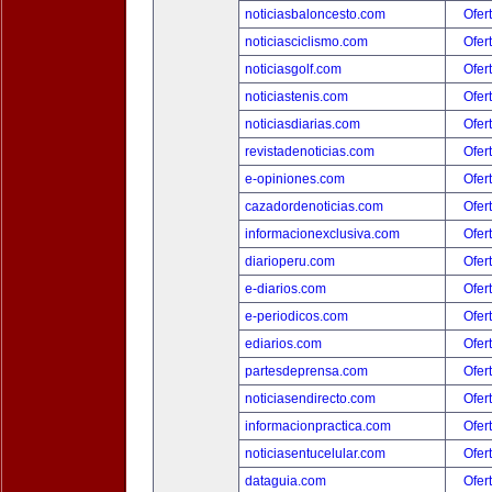
noticiasbaloncesto.com
Ofer
noticiasciclismo.com
Ofer
noticiasgolf.com
Ofer
noticiastenis.com
Ofer
noticiasdiarias.com
Ofer
revistadenoticias.com
Ofer
e-opiniones.com
Ofer
cazadordenoticias.com
Ofer
informacionexclusiva.com
Ofer
diarioperu.com
Ofer
e-diarios.com
Ofer
e-periodicos.com
Ofer
ediarios.com
Ofer
partesdeprensa.com
Ofer
noticiasendirecto.com
Ofer
informacionpractica.com
Ofer
noticiasentucelular.com
Ofer
dataguia.com
Ofer